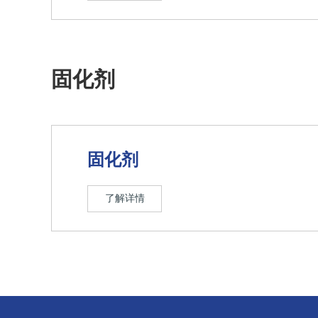
固化剂
固化剂
了解详情