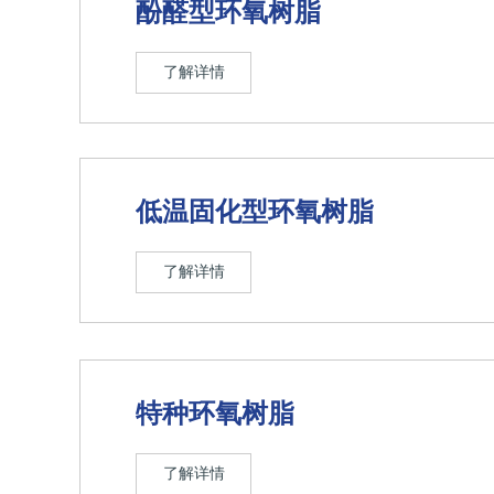
酚醛型环氧树脂
了解详情
低温固化型环氧树脂
了解详情
特种环氧树脂
了解详情