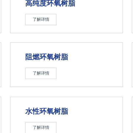
高纯度环氧树脂
了解详情
阻燃环氧树脂
了解详情
水性环氧树脂
了解详情